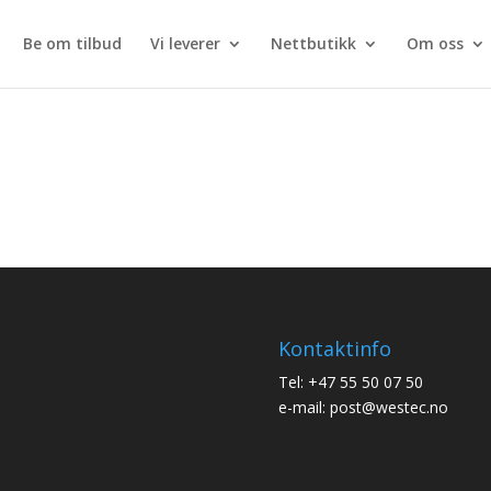
Be om tilbud
Vi leverer
Nettbutikk
Om oss
Kontaktinfo
Tel: +47 55 50 07 50
e-mail: post@westec.no