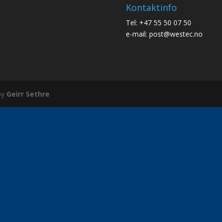
Kontaktinfo
Tel: +47 55 50 07 50
e-mail: post@westec.no
by
Geirr Sethre