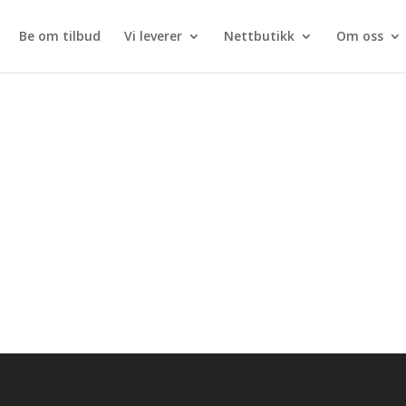
Be om tilbud
Vi leverer
Nettbutikk
Om oss